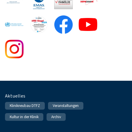
Fußnavigation
Aktuelles
Klinikneubau DTFZ
Veranstaltungen
Kultur in der Klinik
Archiv