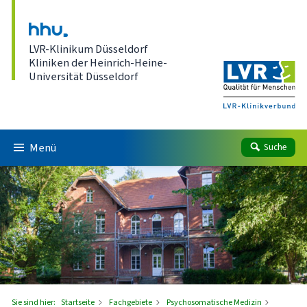
Direkt zum Inhalt
LVR-Klinikum Düsseldorf
Kliniken der Heinrich-Heine-
Universität Düsseldorf
Menü
Suche
Sie sind hier:
Startseite
Fachgebiete
Psychosomatische Medizin