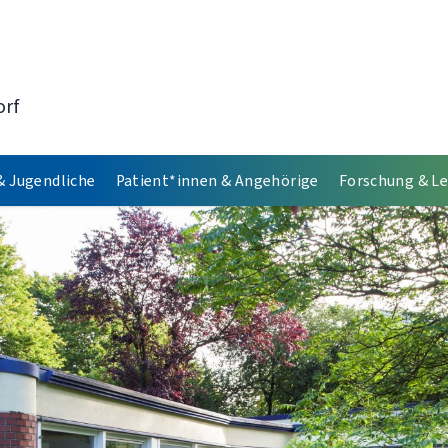
orf
& Jugendliche
Patient*innen & Angehörige
Forschung & L