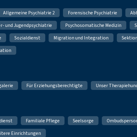
Allgemeine Psychiatrie 2
Forensische Psychiatrie
Ab
r- und Jugendpsychiatrie
Psychosomatische Medizin
S
e
Sozialdienst
Migration und Integration
Sektio
ation
galerie
Für Erziehungsberechtigte
Unser Therapiehun
dienst
Familiale Pflege
Seelsorge
Ombudsperso
itere Einrichtungen