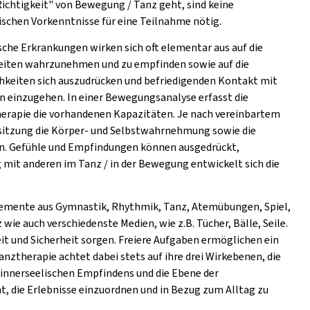
Richtigkeit" von Bewegung / Tanz geht, sind keine
ischen Vorkenntnisse für eine Teilnahme nötig.
sche Erkrankungen wirken sich oft elementar aus auf die
eiten wahrzunehmen und zu empfinden sowie auf die
hkeiten sich auszudrücken und befriedigenden Kontakt mit
n einzugehen. In einer Bewegungsanalyse erfasst die
erapie die vorhandenen Kapazitäten. Je nach vereinbartem
sitzung die Körper- und Selbstwahrnehmung sowie die
n. Gefühle und Empfindungen können ausgedrückt,
mit anderen im Tanz / in der Bewegung entwickelt sich die
emente aus Gymnastik, Rhythmik, Tanz, Atemübungen, Spiel,
e auch verschiedenste Medien, wie z.B. Tücher, Bälle, Seile.
it und Sicherheit sorgen. Freiere Aufgaben ermöglichen ein
nztherapie achtet dabei stets auf ihre drei Wirkebenen, die
innerseelischen Empfindens und die Ebene der
, die Erlebnisse einzuordnen und in Bezug zum Alltag zu