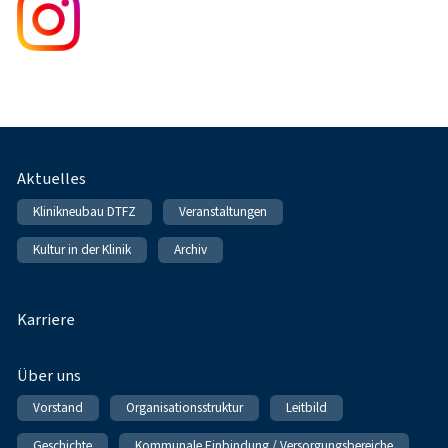
Fußnavigation
Aktuelles
Klinikneubau DTFZ
Veranstaltungen
Kultur in der Klinik
Archiv
Karriere
Über uns
Vorstand
Organisationsstruktur
Leitbild
Geschichte
Kommunale Einbindung / Versorgungsbereiche