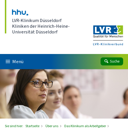
Direkt zum Inhalt
LVR-Klinikum Düsseldorf
Kliniken der Heinrich-Heine-
Universität Düsseldorf
Menü
Suche
Sie sind hier:
Startseite
Über uns
Das Klinikum als Arbeitgeber