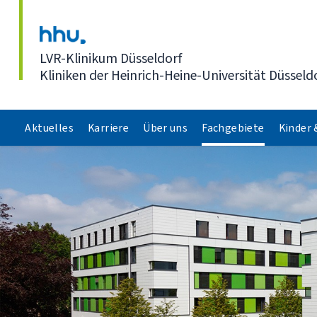
Direkt zum Inhalt
LVR-Klinikum Düsseldorf
Kliniken der Heinrich-Heine-Universität Düsseld
Aktuelles
Karriere
Über uns
Fachgebiete
Kinder 