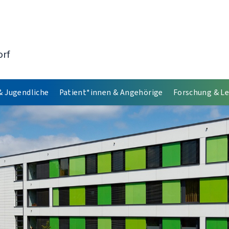
orf
& Jugendliche
Patient*innen & Angehörige
Forschung & L