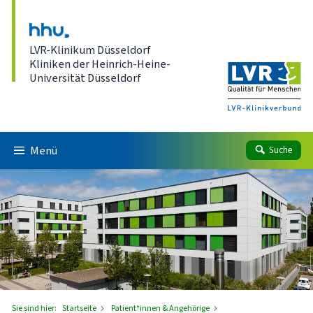
Direkt zum Inhalt
LVR-Klinikum Düsseldorf
Kliniken der Heinrich-Heine-
Universität Düsseldorf
Menü
Suche
Sie sind hier:
Startseite
Patient*innen & Angehörige