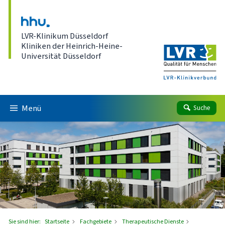
Direkt zum Inhalt
LVR-Klinikum Düsseldorf
Kliniken der Heinrich-Heine-
Universität Düsseldorf
Menü
Suche
Sie sind hier:
Startseite
Fachgebiete
Therapeutische Dienste