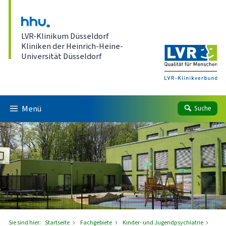
Direkt zum Inhalt
LVR-Klinikum Düsseldorf
Kliniken der Heinrich-Heine-
Universität Düsseldorf
Menü
Suche
Sie sind hier:
Startseite
Fachgebiete
Kinder- und Jugendpsychiatrie