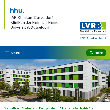
Direkt zum Inhalt
LVR-Klinikum Düsseldorf
Kliniken der Heinrich-Heine-
Universität Düsseldorf
Menü
Suche
Sie sind hier:
Startseite
Fachgebiete
Allgemeine Psychiatrie 2