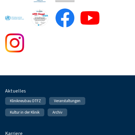
Fußnavigation
Aktuelles
Klinikneubau DTFZ
Veranstaltungen
Kultur in der Klinik
Archiv
Karriere