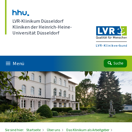
Direkt zum Inhalt
LVR-Klinikum Düsseldorf
Kliniken der Heinrich-Heine-
Universität Düsseldorf
Menü
Suche
Sie sind hier:
Startseite
Über uns
Das Klinikum als Arbeitgeber