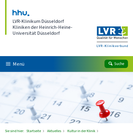
Direkt zum Inhalt
LVR-Klinikum Düsseldorf
Kliniken der Heinrich-Heine-
Universität Düsseldorf
Menü
Suche
Sie sind hier:
Startseite
Aktuelles
Kultur in der Klinik