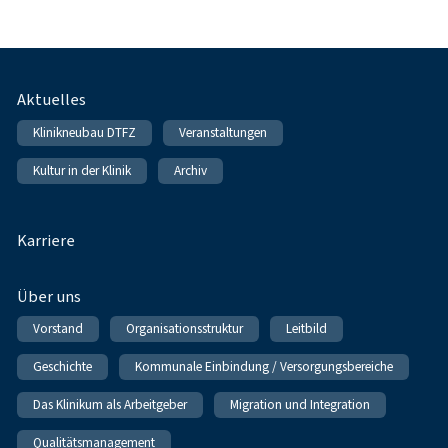
Fußnavigation
Aktuelles
Klinikneubau DTFZ
Veranstaltungen
Kultur in der Klinik
Archiv
Karriere
Über uns
Vorstand
Organisationsstruktur
Leitbild
Geschichte
Kommunale Einbindung / Versorgungsbereiche
Das Klinikum als Arbeitgeber
Migration und Integration
Qualitätsmanagement