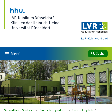
Direkt zum Inhalt
LVR-Klinikum Düsseldorf
Kliniken der Heinrich-Heine-
Universität Düsseldorf
Menü
Suche
Sie sind hier:
Startseite
Kinder & Jugendliche
Unsere Angebote