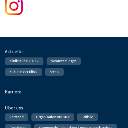
Fußnavigation
Aktuelles
Klinikneubau DTFZ
Veranstaltungen
Kultur in der Klinik
Archiv
Karriere
Über uns
Vorstand
Organisationsstruktur
Leitbild
Geschichte
Kommunale Einbindung / Versorgungsbereiche