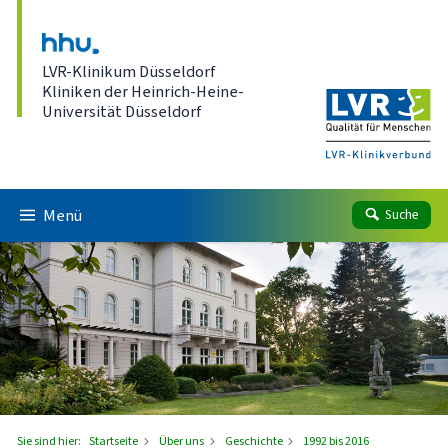
Direkt zum Inhalt
LVR-Klinikum Düsseldorf
Kliniken der Heinrich-Heine-
Universität Düsseldorf
Menü
Suche
Sie sind hier:
Startseite
Über uns
Geschichte
1992 bis 2016