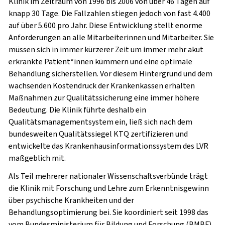
Klinik im Zeitraum von 1996 bis 2006 von über 46 Tagen auf
knapp 30 Tage. Die Fallzahlen stiegen jedoch von fast 4.400
auf über 5.600 pro Jahr. Diese Entwicklung stellt enorme
Anforderungen an alle Mitarbeiterinnen und Mitarbeiter. Sie
müssen sich in immer kürzerer Zeit um immer mehr akut
erkrankte Patient*innen kümmern und eine optimale
Behandlung sicherstellen. Vor diesem Hintergrund und dem
wachsenden Kostendruck der Krankenkassen erhalten
Maßnahmen zur Qualitätssicherung eine immer höhere
Bedeutung. Die Klinik führte deshalb ein
Qualitätsmanagementsystem ein, ließ sich nach dem
bundesweiten Qualitätssiegel KTQ zertifizieren und
entwickelte das Krankenhausinformationssystem des LVR
maßgeblich mit.
Als Teil mehrerer nationaler Wissenschaftsverbünde trägt
die Klinik mit Forschung und Lehre zum Erkenntnisgewinn
über psychische Krankheiten und der
Behandlungsoptimierung bei. Sie koordiniert seit 1998 das
vom Bundesministerium für Bildung und Forschung (BMBF)