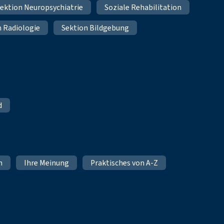
ektion Neuropsychiatrie
Soziale Rehabilitation
n Radiologie
Sektion Bildgebung
d
n
Ihre Meinung
Praktisches von A-Z