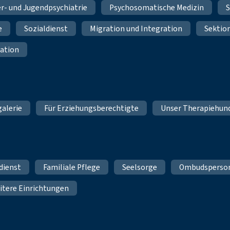
r- und Jugendpsychiatrie
Psychosomatische Medizin
S
e
Sozialdienst
Migration und Integration
Sektio
ation
galerie
Für Erziehungsberechtigte
Unser Therapiehun
dienst
Familiale Pflege
Seelsorge
Ombudsperso
itere Einrichtungen