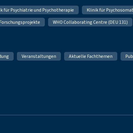
nik für Psychiatrie und Psychotherapie
Klinik für Psychosoma
 Forschungsprojekte
WHO Collaborating Centre (DEU 131)
ldung
Veranstaltungen
Aktuelle Fachthemen
Pub