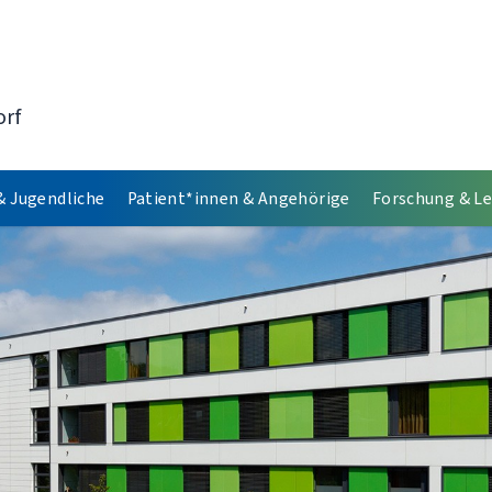
orf
& Jugendliche
Patient*innen & Angehörige
Forschung & L