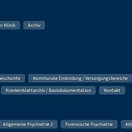
er Klinik
Archiv
Geschichte
Kommunale Einbindung / Versorgungsbereiche
Krankenblattarchiv / Basisdokumentation
Kontakt
Allgemeine Psychiatrie 2
Forensische Psychiatrie
Ab