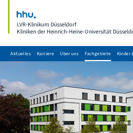
Direkt zum Inhalt
LVR-Klinikum Düsseldorf
Kliniken der Heinrich-Heine-Universität Düsseld
Aktuelles
Karriere
Über uns
Fachgebiete
Kinder 