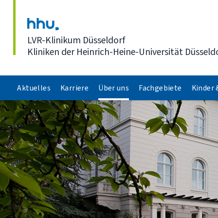
Direkt zum Inhalt
LVR-Klinikum Düsseldorf
Kliniken der Heinrich-Heine-Universität Düsseld
Aktuelles
Karriere
Über uns
Fachgebiete
Kinder 