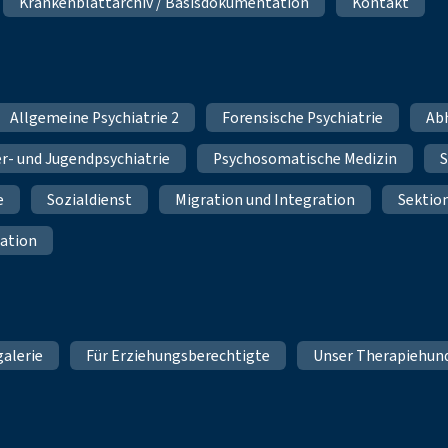
Krankenblattarchiv / Basisdokumentation
Kontakt
Allgemeine Psychiatrie 2
Forensische Psychiatrie
Ab
r- und Jugendpsychiatrie
Psychosomatische Medizin
S
e
Sozialdienst
Migration und Integration
Sektio
ation
galerie
Für Erziehungsberechtigte
Unser Therapiehun