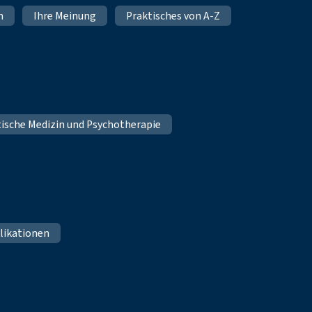
n
Ihre Meinung
Praktisches von A-Z
tische Medizin und Psychotherapie
likationen