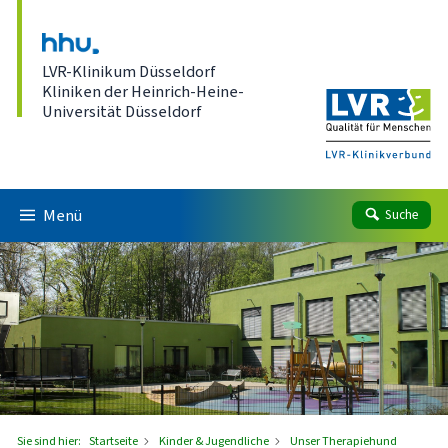
Direkt zum Inhalt
LVR-Klinikum Düsseldorf
Kliniken der Heinrich-Heine-
Universität Düsseldorf
Menü
Suche
Sie sind hier:
Startseite
Kinder & Jugendliche
Unser Therapiehund