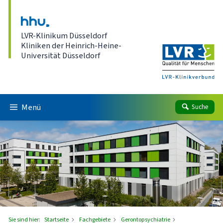
Direkt zum Inhalt
LVR-Klinikum Düsseldorf
Kliniken der Heinrich-Heine-
Universität Düsseldorf
Menü
Suche
Sie sind hier:
Startseite
Fachgebiete
Gerontopsychiatrie