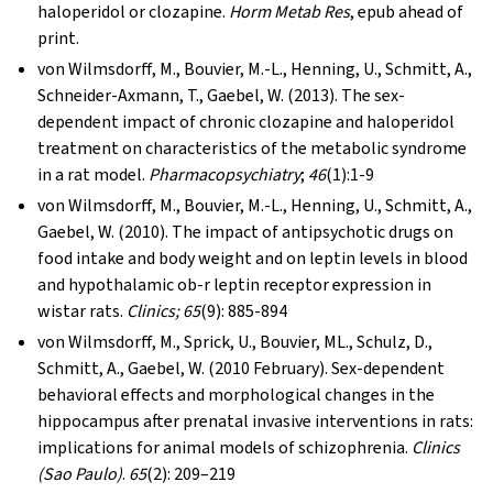
haloperidol or clozapine.
Horm Metab Res
, epub ahead of
print.
von Wilmsdorff, M., Bouvier, M.-L., Henning, U., Schmitt, A.,
Schneider-Axmann, T., Gaebel, W. (2013). The sex-
dependent impact of chronic clozapine and haloperidol
treatment on characteristics of the metabolic syndrome
in a rat model.
Pharmacopsychiatry
;
46
(1):1-9
von Wilmsdorff, M., Bouvier, M.-L., Henning, U., Schmitt, A.,
Gaebel, W. (2010). The impact of antipsychotic drugs on
food intake and body weight and on leptin levels in blood
and hypothalamic ob-r leptin receptor expression in
wistar rats.
Clinics; 65
(9): 885-894
von Wilmsdorff, M., Sprick, U., Bouvier, ML., Schulz, D.,
Schmitt, A., Gaebel, W. (2010 February). Sex-dependent
behavioral effects and morphological changes in the
hippocampus after prenatal invasive interventions in rats:
implications for animal models of schizophrenia.
Clinics
(Sao Paulo)
.
65
(2): 209–219