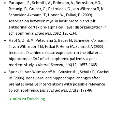
Parlapani, E., Schmitt, A., Erdmann, A., Bernstein, HG.,
Breunig, B., Gruber, O., Petroianu, G., von Wilmsdorff, M.,
Schneider-Axmann, T., Honer, W., Falkai, P (2009).
Association between myelin basic protein and left
enthorinal cortex pre-alpha cell layer disorganization in
schizophrenia.
Brain Res, 1301
: 126-134.
Habl G, Zink M, Petroianu G, Bauer M, Schneider-Axmann
T, von Wilmsdorff M, Falkai P, Henn FA, Schmitt A (2009).
Increased D-amino oxidase expression in the bilateral
hippocampal CA4 of schizophrenic patients: a post-
mortem study.
J Neural Transm, 116
(12): 1657-1665.
Sprick U., von Wilmsdorff M., Bouvier ML., Schulz D., Gaebel
W. (2006). Behavioral and hippocampal changes after
prenatal invasive interventions with possible relevance
to schizophrenia.
Behav Brain Res, 172
(2):179-86
zurück zu Forschung