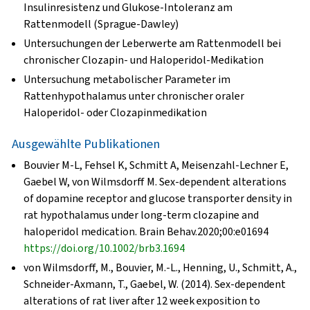
Insulinresistenz und Glukose-Intoleranz am
Rattenmodell (Sprague-Dawley)
Untersuchungen der Leberwerte am Rattenmodell bei
chronischer Clozapin- und Haloperidol-Medikation
Untersuchung metabolischer Parameter im
Rattenhypothalamus unter chronischer oraler
Haloperidol- oder Clozapinmedikation
Ausgewählte Publikationen
Bouvier M-L, Fehsel K, Schmitt A, Meisenzahl-Lechner E,
Gaebel W, von Wilmsdorff M. Sex-dependent alterations
of dopamine receptor and glucose transporter density in
rat hypothalamus under long-term clozapine and
haloperidol medication. Brain Behav.2020;00:e01694
https://doi.org/10.1002/brb3.1694
von Wilmsdorff, M., Bouvier, M.-L., Henning, U., Schmitt, A.,
Schneider-Axmann, T., Gaebel, W. (2014). Sex-dependent
alterations of rat liver after 12 week exposition to