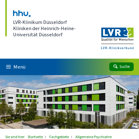
Direkt zum Inhalt
LVR-Klinikum Düsseldorf
Kliniken der Heinrich-Heine-
Universität Düsseldorf
Menü
Suche
Sie sind hier:
Startseite
Fachgebiete
Allgemeine Psychiatrie